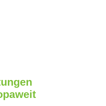
tungen
opaweit