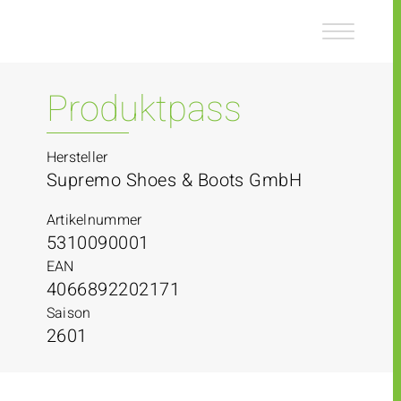
Z
Z
u
u
m
m
I
H
n
a
Produktpass
h
u
a
p
l
t
Hersteller
t
m
Supremo Shoes & Boots GmbH
e
n
Artikelnummer
ü
5310090001
EAN
4066892202171
Saison
2601