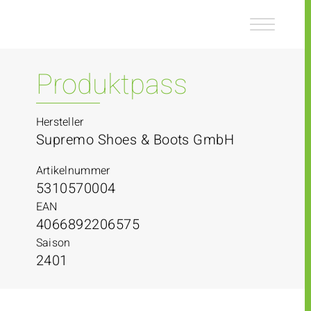
Z
Z
u
u
m
m
I
H
n
a
Produktpass
h
u
a
p
l
t
Hersteller
t
m
Supremo Shoes & Boots GmbH
e
n
Artikelnummer
ü
5310570004
EAN
4066892206575
Saison
2401