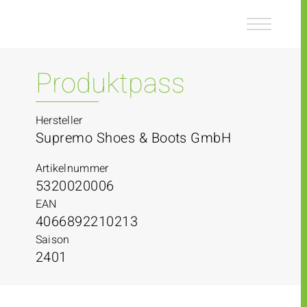
Z
Z
u
u
m
m
I
H
n
a
Produktpass
h
u
a
p
l
t
Hersteller
t
m
Supremo Shoes & Boots GmbH
e
n
Artikelnummer
ü
5320020006
EAN
4066892210213
Saison
2401