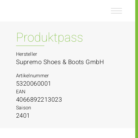
Z
Z
u
u
m
m
I
H
n
a
Produktpass
h
u
a
p
l
t
Hersteller
t
m
Supremo Shoes & Boots GmbH
e
n
Artikelnummer
ü
5320060001
EAN
4066892213023
Saison
2401