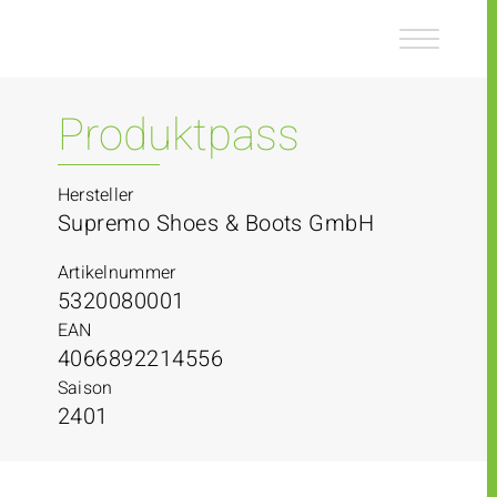
Z
Z
u
u
m
m
I
H
n
a
Produktpass
h
u
a
p
l
t
Hersteller
t
m
Supremo Shoes & Boots GmbH
e
n
Artikelnummer
ü
5320080001
EAN
4066892214556
Saison
2401