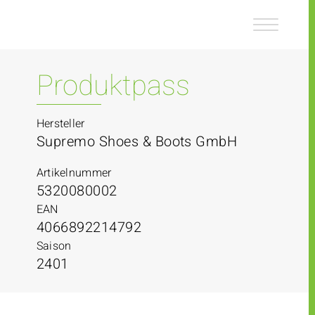
Z
Z
u
u
m
m
I
H
n
a
Produktpass
h
u
a
p
l
t
Hersteller
t
m
Supremo Shoes & Boots GmbH
e
n
Artikelnummer
ü
5320080002
EAN
4066892214792
Saison
2401