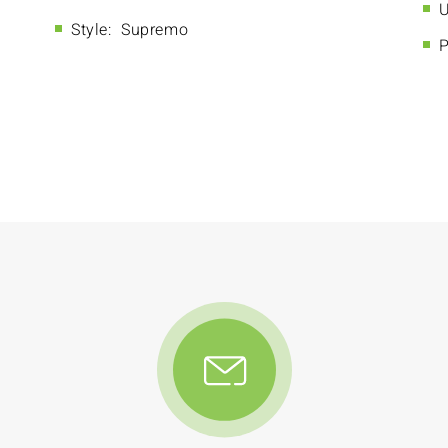
U
Style:
Supremo
P