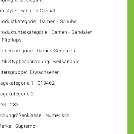
ighlight 3:
elegant
ifestyle:
Fashion Casual
roduktkategorie:
Damen - Schuhe
roduktunterkategorie:
Damen - Sandalen
 Flipflops
töberkategorie:
Damen-Sandalen
rtikeltypbeschreibung:
Keilsandale
ltersgruppe:
Erwachsener
agekategorie 1:
010402
agekategorie 2:
-
AS:
282
chuhgrößenklasse:
Numerisch
arke:
Supremo