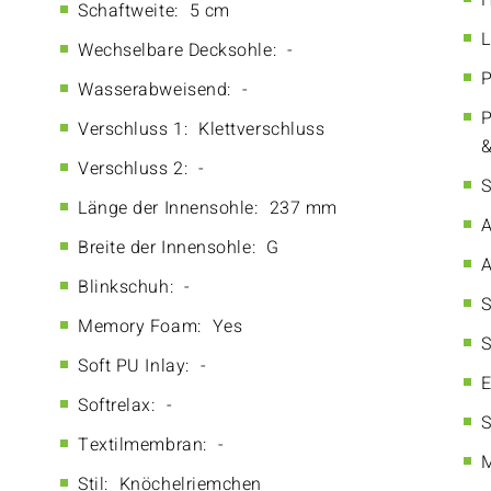
H
Schaftweite:
5 cm
L
Wechselbare Decksohle:
-
P
Wasserabweisend:
-
P
Verschluss 1:
Klettverschluss
&
Verschluss 2:
-
S
Länge der Innensohle:
237 mm
A
Breite der Innensohle:
G
A
Blinkschuh:
-
S
Memory Foam:
Yes
S
Soft PU Inlay:
-
E
Softrelax:
-
S
Textilmembran:
-
M
Stil:
Knöchelriemchen