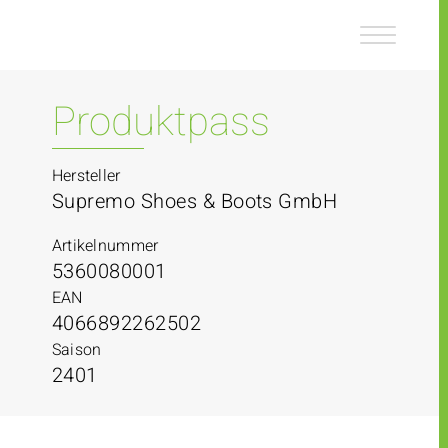
Z
Z
u
u
m
m
I
H
n
a
Produktpass
h
u
a
p
l
t
Hersteller
t
m
Supremo Shoes & Boots GmbH
e
n
Artikelnummer
ü
5360080001
EAN
4066892262502
Saison
2401