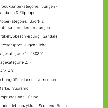
roduktunterkategorie:
Jungen -
andalen & Flipflops
töberkategorie:
Sport- &
utdoorsandalen für Jungen
rtikeltypbeschreibung:
Sandale
ltersgruppe:
Jugendliche
agekategorie 1:
030301
agekategorie 2:
-
AS:
481
chuhgrößenklasse:
Numerisch
arke:
Supremo
rsprungsland:
China
roduktlebenszyklus:
Seasonal Basic