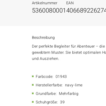
Artikelnummer
EAN
5360080001
40668922627
Beschreibung
Der perfekte Begleiter für Abenteuer – d
gewebtem Muster. Sie bietet optimalen Hal
und Ausziehen.
Farbcode:
01943
Herstellerfarbe:
navy-lime
Grundfarbe:
Mehrfarbig
Schuhgröße:
39