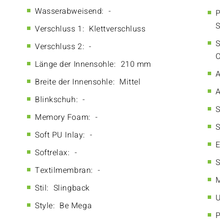
Wasserabweisend:
-
P
S
Verschluss 1:
Klettverschluss
S
Verschluss 2:
-
O
Länge der Innensohle:
210 mm
A
Breite der Innensohle:
Mittel
A
Blinkschuh:
-
S
Memory Foam:
-
S
Soft PU Inlay:
-
E
Softrelax:
-
S
Textilmembran:
-
M
Stil:
Slingback
U
Style:
Be Mega
P