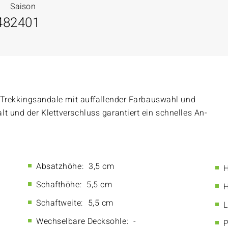
Saison
48
2401
ie Trekkingsandale mit auffallender Farbauswahl und
t und der Klettverschluss garantiert ein schnelles An-
Absatzhöhe:
3,5 cm
H
Schafthöhe:
5,5 cm
H
Schaftweite:
5,5 cm
L
Wechselbare Decksohle:
-
P