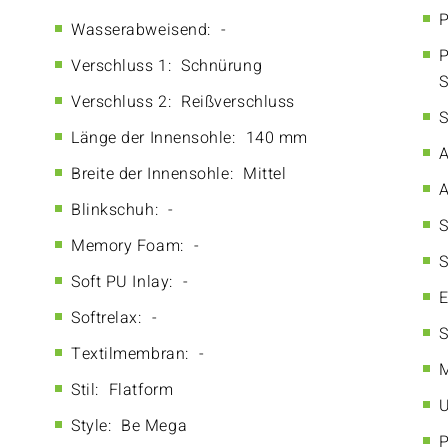
P
Wasserabweisend:
-
P
Verschluss 1:
Schnürung
S
Verschluss 2:
Reißverschluss
S
Länge der Innensohle:
140 mm
A
Breite der Innensohle:
Mittel
A
Blinkschuh:
-
S
Memory Foam:
-
S
Soft PU Inlay:
-
E
Softrelax:
-
S
Textilmembran:
-
M
Stil:
Flatform
U
Style:
Be Mega
P