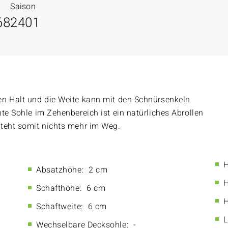
Saison
68
2401
en Halt und die Weite kann mit den Schnürsenkeln
te Sohle im Zehenbereich ist ein natürliches Abrollen
steht somit nichts mehr im Weg.
H
Absatzhöhe:
2 cm
H
Schafthöhe:
6 cm
H
Schaftweite:
6 cm
L
Wechselbare Decksohle:
-