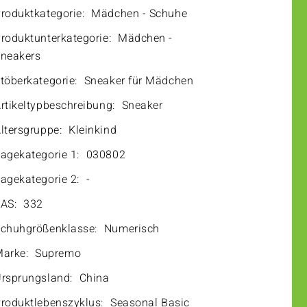
roduktkategorie:
Mädchen - Schuhe
roduktunterkategorie:
Mädchen -
neakers
töberkategorie:
Sneaker für Mädchen
rtikeltypbeschreibung:
Sneaker
ltersgruppe:
Kleinkind
agekategorie 1:
030802
agekategorie 2:
-
AS:
332
chuhgrößenklasse:
Numerisch
arke:
Supremo
rsprungsland:
China
roduktlebenszyklus:
Seasonal Basic