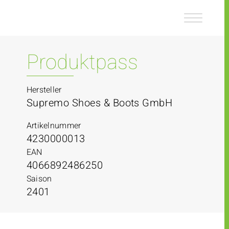
Z
Z
u
u
m
m
I
H
n
a
Produktpass
h
u
a
p
l
t
Hersteller
t
m
Supremo Shoes & Boots GmbH
e
n
Artikelnummer
ü
4230000013
EAN
4066892486250
Saison
2401