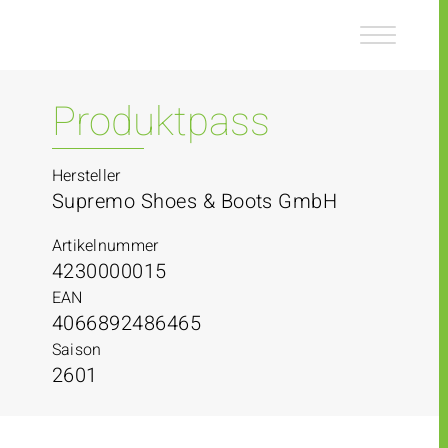
Z
Z
u
u
m
m
I
H
n
a
Produktpass
h
u
a
p
l
t
Hersteller
t
m
Supremo Shoes & Boots GmbH
e
n
Artikelnummer
ü
4230000015
EAN
4066892486465
Saison
2601