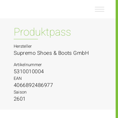
Z
Z
u
u
m
m
I
H
n
a
Produktpass
h
u
a
p
l
t
Hersteller
t
m
Supremo Shoes & Boots GmbH
e
n
Artikelnummer
ü
5310010004
EAN
4066892486977
Saison
2601