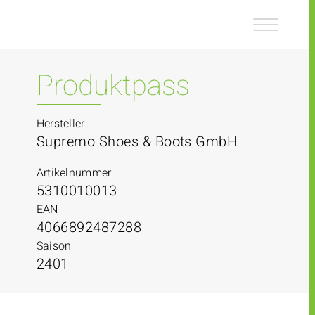
Z
Z
u
u
m
m
I
H
n
a
Produktpass
h
u
a
p
l
t
Hersteller
t
m
Supremo Shoes & Boots GmbH
e
n
Artikelnummer
ü
5310010013
EAN
4066892487288
Saison
2401