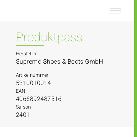
Z
Z
u
u
m
m
I
H
n
a
Produktpass
h
u
a
p
l
t
Hersteller
t
m
Supremo Shoes & Boots GmbH
e
n
Artikelnummer
ü
5310010014
EAN
4066892487516
Saison
2401