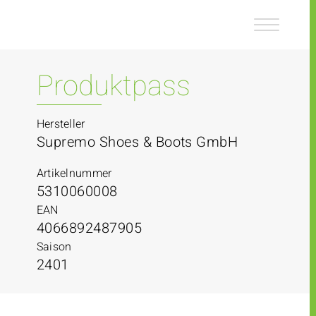
Z
Z
u
u
m
m
I
H
n
a
Produktpass
h
u
a
p
l
t
Hersteller
t
m
Supremo Shoes & Boots GmbH
e
n
Artikelnummer
ü
5310060008
EAN
4066892487905
Saison
2401