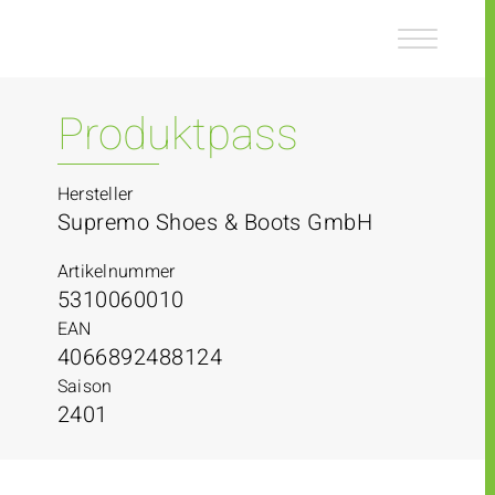
Z
Z
u
u
m
m
I
H
n
a
Produktpass
h
u
a
p
l
t
Hersteller
t
m
Supremo Shoes & Boots GmbH
e
n
Artikelnummer
ü
5310060010
EAN
4066892488124
Saison
2401