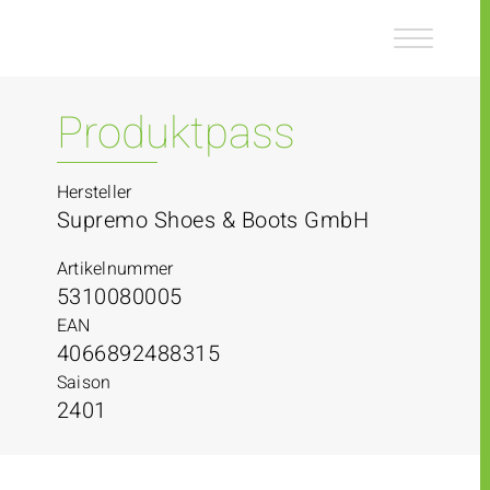
Z
Z
u
u
m
m
I
H
n
a
Produktpass
h
u
a
p
l
t
Hersteller
t
m
Supremo Shoes & Boots GmbH
e
n
Artikelnummer
ü
5310080005
EAN
4066892488315
Saison
2401