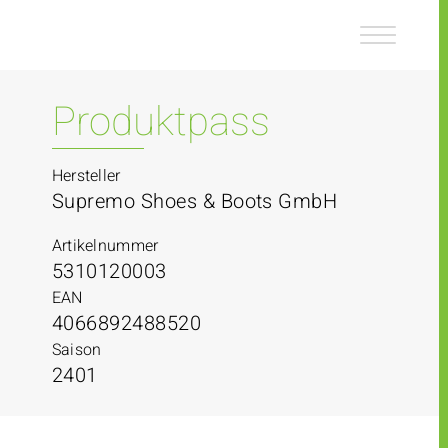
Z
Z
u
u
m
m
I
H
n
a
Produktpass
h
u
a
p
l
t
Hersteller
t
m
Supremo Shoes & Boots GmbH
e
n
Artikelnummer
ü
5310120003
EAN
4066892488520
Saison
2401