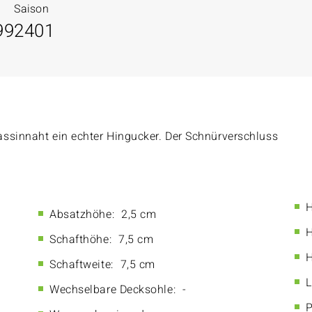
Saison
99
2401
ssinnaht ein echter Hingucker. Der Schnürverschluss
H
Absatzhöhe:
2,5 cm
H
Schafthöhe:
7,5 cm
H
Schaftweite:
7,5 cm
L
Wechselbare Decksohle:
-
P