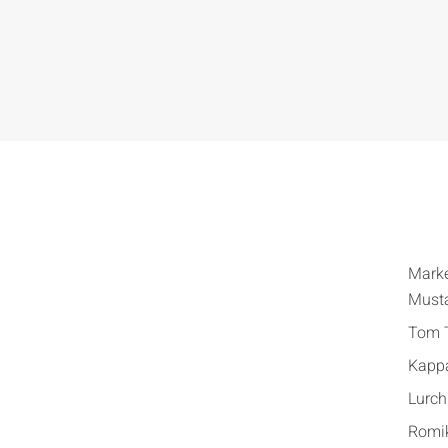
Mark
Must
Tom T
Kapp
Lurch
Romi