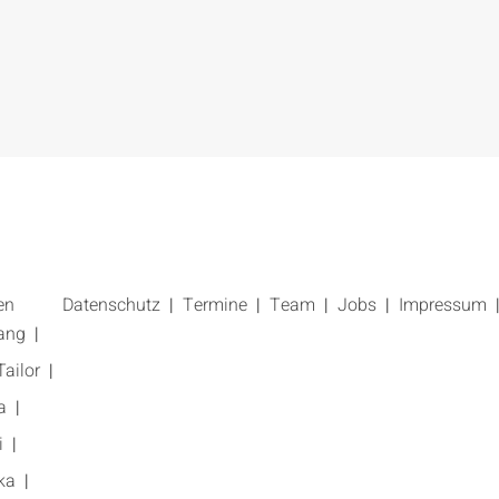
en
Datenschutz
Termine
Team
Jobs
Impressum
ang
ailor
a
i
ka