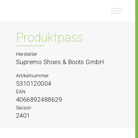
Z
Z
u
u
m
m
I
H
n
a
Produktpass
h
u
a
p
l
t
Hersteller
t
m
Supremo Shoes & Boots GmbH
e
n
Artikelnummer
ü
5310120004
EAN
4066892488629
Saison
2401