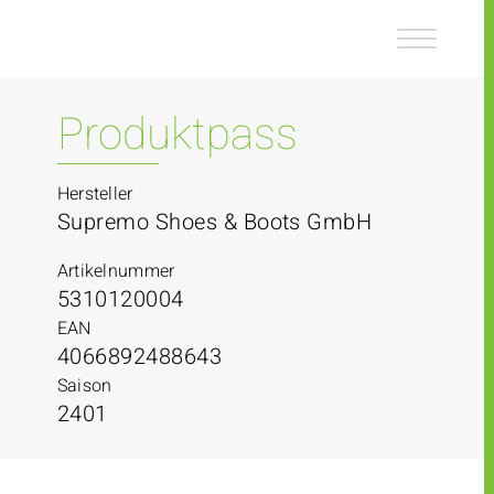
Z
Z
u
u
m
m
I
H
n
a
Produktpass
h
u
a
p
l
t
Hersteller
t
m
Supremo Shoes & Boots GmbH
e
n
Artikelnummer
ü
5310120004
EAN
4066892488643
Saison
2401