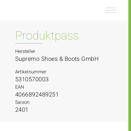
Z
Z
u
u
m
m
I
H
n
a
Produktpass
h
u
a
p
l
t
Hersteller
t
m
Supremo Shoes & Boots GmbH
e
n
Artikelnummer
ü
5310570003
EAN
4066892489251
Saison
2401