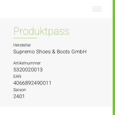
Z
Z
u
u
m
m
I
H
n
a
Produktpass
h
u
a
p
l
t
Hersteller
t
m
Supremo Shoes & Boots GmbH
e
n
Artikelnummer
ü
5320020013
EAN
4066892490011
Saison
2401