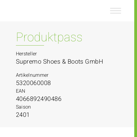
Z
Z
u
u
m
m
I
H
n
a
Produktpass
h
u
a
p
l
t
Hersteller
t
m
Supremo Shoes & Boots GmbH
e
n
Artikelnummer
ü
5320060008
EAN
4066892490486
Saison
2401