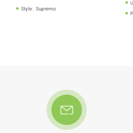
U
Style:
Supremo
P