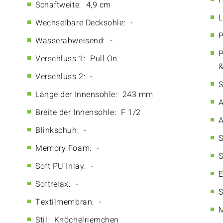
H
Schaftweite:
4,9 cm
L
Wechselbare Decksohle:
-
P
Wasserabweisend:
-
P
Verschluss 1:
Pull On
&
Verschluss 2:
-
S
Länge der Innensohle:
243 mm
A
Breite der Innensohle:
F 1/2
A
Blinkschuh:
-
S
Memory Foam:
-
S
Soft PU Inlay:
-
E
Softrelax:
-
S
Textilmembran:
-
M
Stil:
Knöchelriemchen