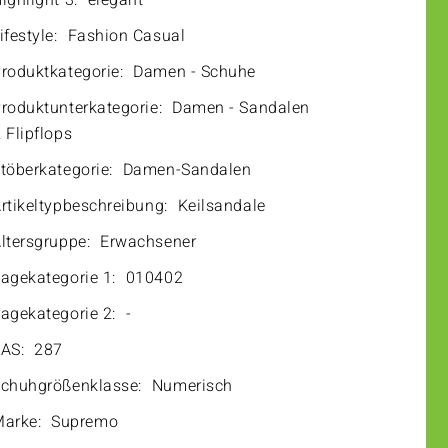
ighlight 3:
elegant
ifestyle:
Fashion Casual
roduktkategorie:
Damen - Schuhe
roduktunterkategorie:
Damen - Sandalen
 Flipflops
töberkategorie:
Damen-Sandalen
rtikeltypbeschreibung:
Keilsandale
ltersgruppe:
Erwachsener
agekategorie 1:
010402
agekategorie 2:
-
AS:
287
chuhgrößenklasse:
Numerisch
arke:
Supremo