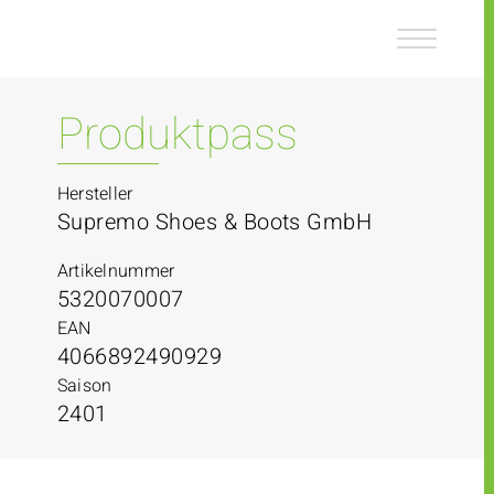
Z
Z
u
u
m
m
I
H
n
a
Produktpass
h
u
a
p
l
t
Hersteller
t
m
Supremo Shoes & Boots GmbH
e
n
Artikelnummer
ü
5320070007
EAN
4066892490929
Saison
2401