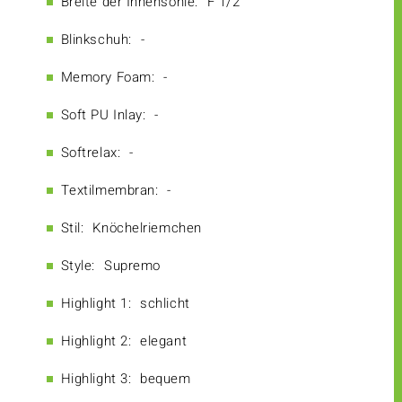
Breite der Innensohle:
F 1/2
Blinkschuh:
-
Memory Foam:
-
Soft PU Inlay:
-
Softrelax:
-
Textilmembran:
-
Stil:
Knöchelriemchen
Style:
Supremo
Highlight 1:
schlicht
Highlight 2:
elegant
Highlight 3:
bequem