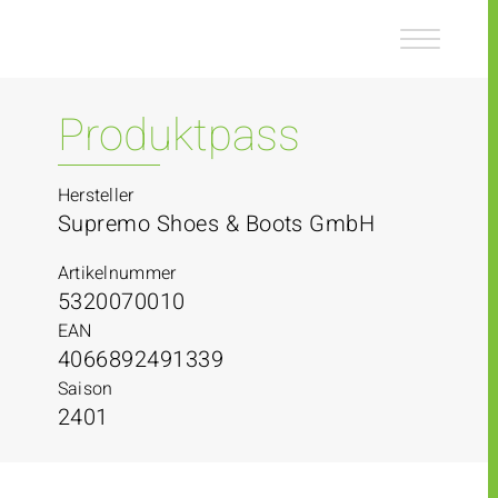
Z
Z
u
u
m
m
I
H
n
a
Produktpass
h
u
a
p
l
t
Hersteller
t
m
Supremo Shoes & Boots GmbH
e
n
Artikelnummer
ü
5320070010
EAN
4066892491339
Saison
2401