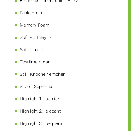
Breite der Innensohle:
F 1/2
Blinkschuh:
-
Memory Foam:
-
Soft PU Inlay:
-
Softrelax:
-
Textilmembran:
-
Stil:
Knöchelriemchen
Style:
Supremo
Highlight 1:
schlicht
Highlight 2:
elegant
Highlight 3:
bequem