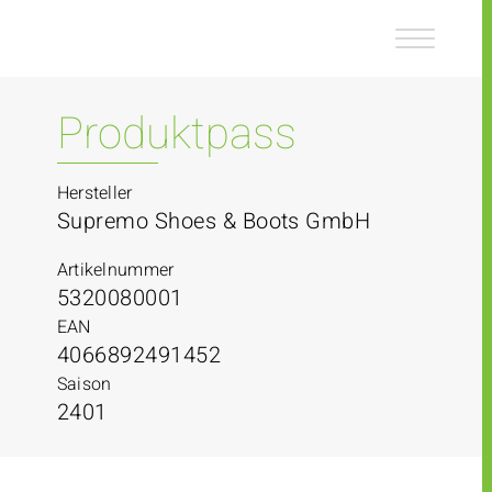
Z
Z
u
u
m
m
I
H
n
a
Produktpass
h
u
a
p
l
t
Hersteller
t
m
Supremo Shoes & Boots GmbH
e
n
Artikelnummer
ü
5320080001
EAN
4066892491452
Saison
2401