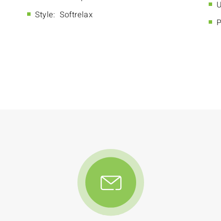
U
Style:
Softrelax
P