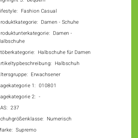
ighlight 3:
bequem
ifestyle:
Fashion Casual
roduktkategorie:
Damen - Schuhe
roduktunterkategorie:
Damen -
albschuhe
töberkategorie:
Halbschuhe für Damen
rtikeltypbeschreibung:
Halbschuh
ltersgruppe:
Erwachsener
agekategorie 1:
010801
agekategorie 2:
-
AS:
237
chuhgrößenklasse:
Numerisch
arke:
Supremo