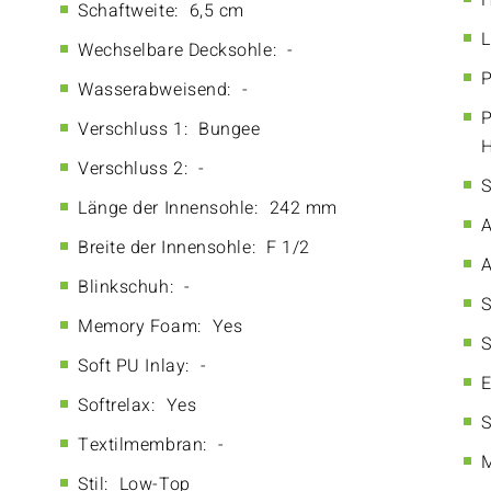
H
Schaftweite:
6,5 cm
L
Wechselbare Decksohle:
-
P
Wasserabweisend:
-
P
Verschluss 1:
Bungee
H
Verschluss 2:
-
S
Länge der Innensohle:
242 mm
A
Breite der Innensohle:
F 1/2
A
Blinkschuh:
-
S
Memory Foam:
Yes
S
Soft PU Inlay:
-
E
Softrelax:
Yes
S
Textilmembran:
-
M
Stil:
Low-Top