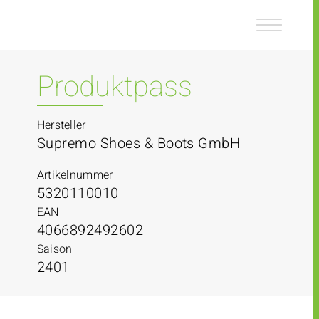
Z
Z
u
u
m
m
I
H
n
a
Produktpass
h
u
a
p
l
t
Hersteller
t
m
Supremo Shoes & Boots GmbH
e
n
Artikelnummer
ü
5320110010
EAN
4066892492602
Saison
2401