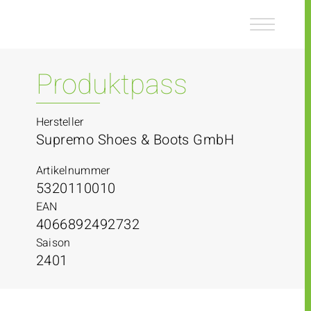
Z
Z
u
u
m
m
I
H
n
a
Produktpass
h
u
a
p
l
t
Hersteller
t
m
Supremo Shoes & Boots GmbH
e
n
Artikelnummer
ü
5320110010
EAN
4066892492732
Saison
2401