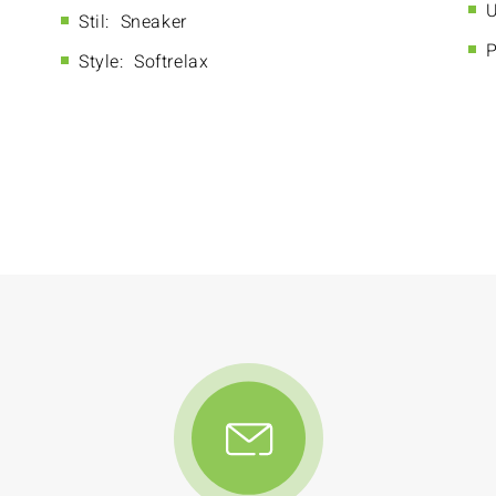
U
Stil:
Sneaker
P
Style:
Softrelax