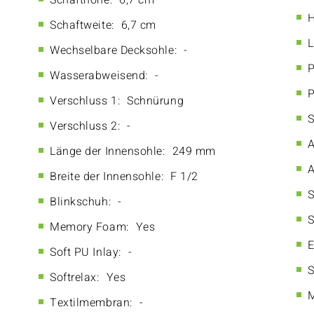
Schafthöhe:
6,7 cm
H
Schaftweite:
6,7 cm
L
Wechselbare Decksohle:
-
P
Wasserabweisend:
-
P
Verschluss 1:
Schnürung
S
Verschluss 2:
-
A
Länge der Innensohle:
249 mm
A
Breite der Innensohle:
F 1/2
S
Blinkschuh:
-
S
Memory Foam:
Yes
E
Soft PU Inlay:
-
S
Softrelax:
Yes
M
Textilmembran:
-