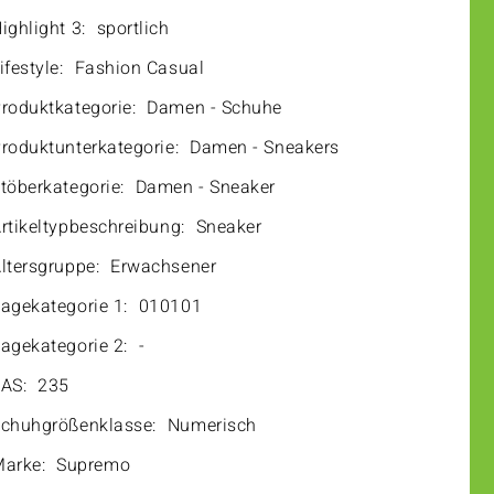
ighlight 3:
sportlich
ifestyle:
Fashion Casual
roduktkategorie:
Damen - Schuhe
roduktunterkategorie:
Damen - Sneakers
töberkategorie:
Damen - Sneaker
rtikeltypbeschreibung:
Sneaker
ltersgruppe:
Erwachsener
agekategorie 1:
010101
agekategorie 2:
-
AS:
235
chuhgrößenklasse:
Numerisch
arke:
Supremo