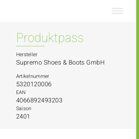
Z
Z
u
u
m
m
I
H
n
a
Produktpass
h
u
a
p
l
t
Hersteller
t
m
Supremo Shoes & Boots GmbH
e
n
Artikelnummer
ü
5320120006
EAN
4066892493203
Saison
2401