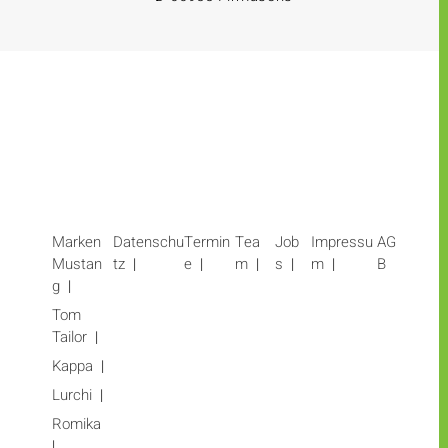
Marken
Datenschu
Termin
Tea
Job
Impressu
AG
Mustan
tz
e
m
s
m
B
g
Tom
Tailor
Kappa
Lurchi
Romika