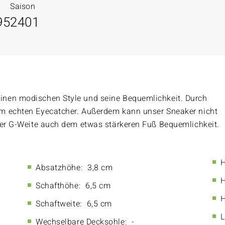
Saison
95
2401
inen modischen Style und seine Bequemlichkeit. Durch
m echten Eyecatcher. Außerdem kann unser Sneaker nicht
ner G-Weite auch dem etwas stärkeren Fuß Bequemlichkeit.
H
Absatzhöhe:
3,8 cm
H
Schafthöhe:
6,5 cm
H
Schaftweite:
6,5 cm
L
Wechselbare Decksohle:
-