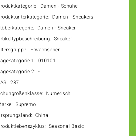
roduktkategorie:
Damen - Schuhe
roduktunterkategorie:
Damen - Sneakers
töberkategorie:
Damen - Sneaker
rtikeltypbeschreibung:
Sneaker
ltersgruppe:
Erwachsener
agekategorie 1:
010101
agekategorie 2:
-
AS:
237
chuhgrößenklasse:
Numerisch
arke:
Supremo
rsprungsland:
China
roduktlebenszyklus:
Seasonal Basic