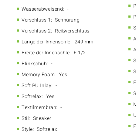
P
Wasserabweisend:
-
P
Verschluss 1:
Schnürung
S
Verschluss 2:
Reißverschluss
A
Länge der Innensohle:
249 mm
A
Breite der Innensohle:
F 1/2
S
Blinkschuh:
-
S
Memory Foam:
Yes
E
Soft PU Inlay:
-
S
Softrelax:
Yes
M
Textilmembran:
-
U
Stil:
Sneaker
P
Style:
Softrelax