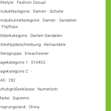
ifestyle:
Fashion Casual
roduktkategorie:
Damen - Schuhe
roduktunterkategorie:
Damen - Sandalen
 Flipflops
töberkategorie:
Damen-Sandalen
rtikeltypbeschreibung:
Keilsandale
ltersgruppe:
Erwachsener
agekategorie 1:
010402
agekategorie 2:
-
AS:
282
chuhgrößenklasse:
Numerisch
arke:
Supremo
rsprungsland:
China