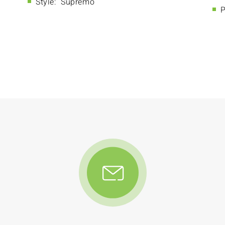
Style:
Supremo
P