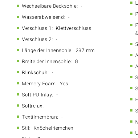
L
Wechselbare Decksohle:
-
P
Wasserabweisend:
-
P
Verschluss 1:
Klettverschluss
&
Verschluss 2:
-
S
Länge der Innensohle:
237 mm
A
Breite der Innensohle:
G
A
Blinkschuh:
-
S
Memory Foam:
Yes
S
Soft PU Inlay:
-
E
Softrelax:
-
S
Textilmembran:
-
M
Stil:
Knöchelriemchen
U