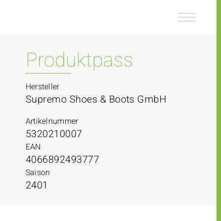
Z
Z
u
u
m
m
I
H
n
a
Produktpass
h
u
a
p
l
t
Hersteller
t
m
Supremo Shoes & Boots GmbH
e
n
Artikelnummer
ü
5320210007
EAN
4066892493777
Saison
2401