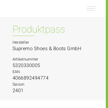
Z
Z
u
u
m
m
I
H
n
a
Produktpass
h
u
a
p
l
t
Hersteller
t
m
Supremo Shoes & Boots GmbH
e
n
Artikelnummer
ü
5320330005
EAN
4066892494774
Saison
2401