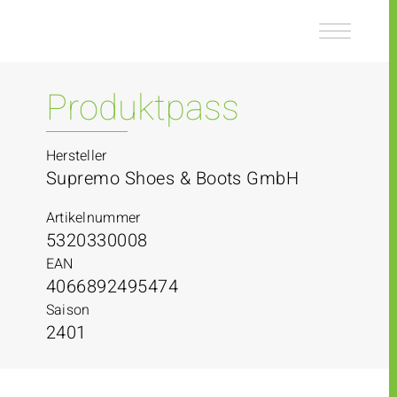
Z
Z
u
u
m
m
I
H
n
a
Produktpass
h
u
a
p
l
t
Hersteller
t
m
Supremo Shoes & Boots GmbH
e
n
Artikelnummer
ü
5320330008
EAN
4066892495474
Saison
2401