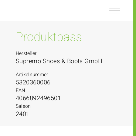
Z
Z
u
u
m
m
I
H
n
a
Produktpass
h
u
a
p
l
t
Hersteller
t
m
Supremo Shoes & Boots GmbH
e
n
Artikelnummer
ü
5320360006
EAN
4066892496501
Saison
2401