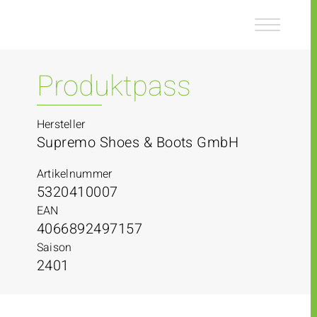
Z
Z
u
u
m
m
I
H
n
a
Produktpass
h
u
a
p
l
t
Hersteller
t
m
Supremo Shoes & Boots GmbH
e
n
Artikelnummer
ü
5320410007
EAN
4066892497157
Saison
2401