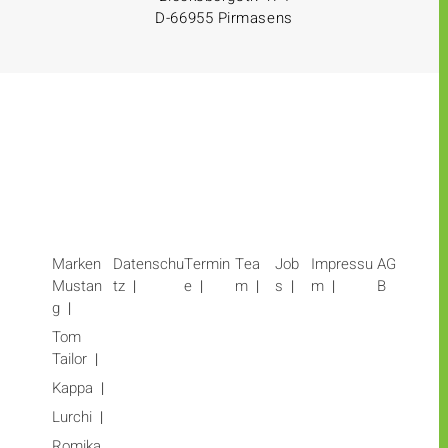
D-66955 Pirmasens
Marken
Datenschu
Termin
Tea
Job
Impressu
AG
Mustan
tz
e
m
s
m
B
g
Tom
Tailor
Kappa
Lurchi
Romika