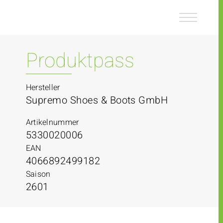
Z
Z
u
u
m
m
I
H
n
a
Produktpass
h
u
a
p
l
t
Hersteller
t
m
Supremo Shoes & Boots GmbH
e
n
Artikelnummer
ü
5330020006
EAN
4066892499182
Saison
2601