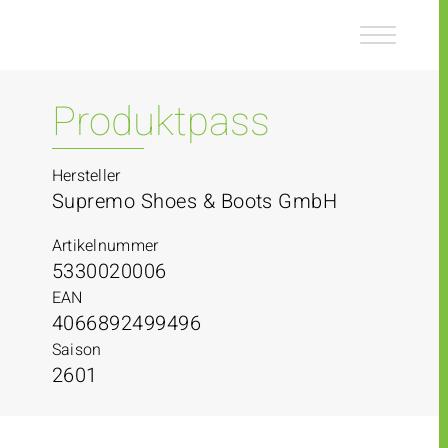
Z
Z
u
u
m
m
I
H
n
a
Produktpass
h
u
a
p
l
t
Hersteller
t
m
Supremo Shoes & Boots GmbH
e
n
Artikelnummer
ü
5330020006
EAN
4066892499496
Saison
2601