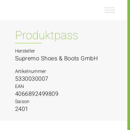
Z
Z
u
u
m
m
I
H
n
a
Produktpass
h
u
a
p
l
t
Hersteller
t
m
Supremo Shoes & Boots GmbH
e
n
Artikelnummer
ü
5330030007
EAN
4066892499809
Saison
2401