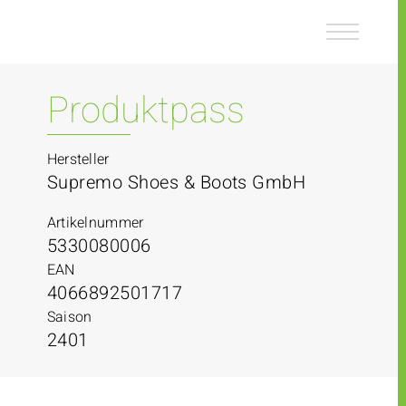
Z
Z
u
u
m
m
I
H
n
a
Produktpass
h
u
a
p
l
t
Hersteller
t
m
Supremo Shoes & Boots GmbH
e
n
Artikelnummer
ü
5330080006
EAN
4066892501717
Saison
2401