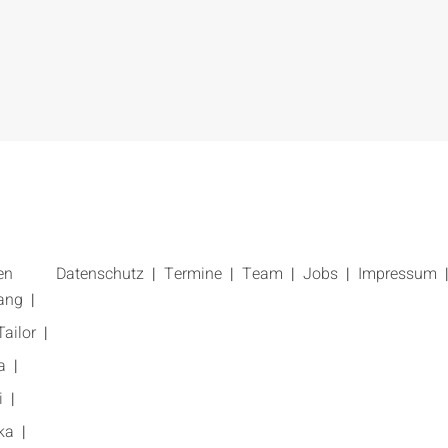
en
Datenschutz
Termine
Team
Jobs
Impressum
ang
ailor
a
i
ka