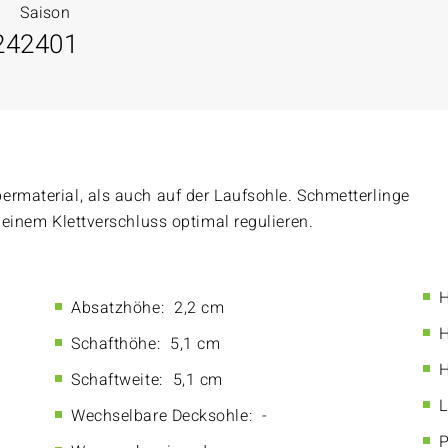
Saison
24
2401
ermaterial, als auch auf der Laufsohle. Schmetterlinge
t einem Klettverschluss optimal regulieren.
H
Absatzhöhe:
2,2 cm
H
Schafthöhe:
5,1 cm
H
Schaftweite:
5,1 cm
L
Wechselbare Decksohle:
-
P