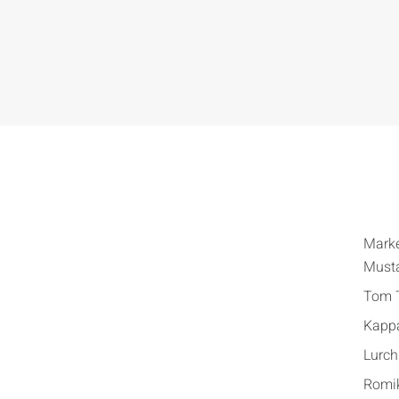
Mark
Must
Tom T
Kapp
Lurch
Romi