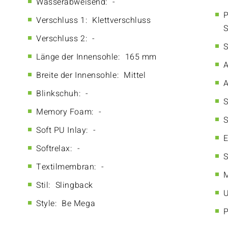
Wasserabweisend:
-
P
Verschluss 1:
Klettverschluss
S
Verschluss 2:
-
S
Länge der Innensohle:
165 mm
A
Breite der Innensohle:
Mittel
A
Blinkschuh:
-
S
Memory Foam:
-
S
Soft PU Inlay:
-
E
Softrelax:
-
S
Textilmembran:
-
M
Stil:
Slingback
U
Style:
Be Mega
P