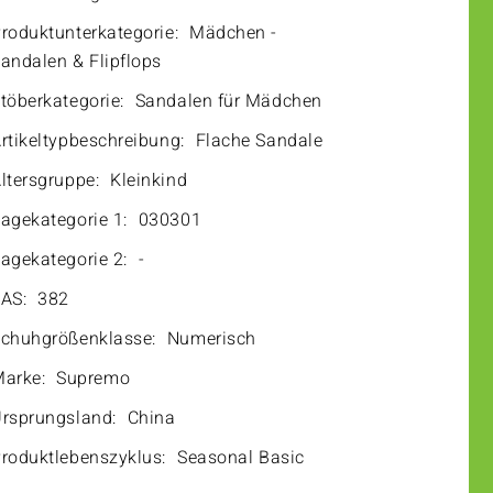
roduktunterkategorie:
Mädchen -
andalen & Flipflops
töberkategorie:
Sandalen für Mädchen
rtikeltypbeschreibung:
Flache Sandale
ltersgruppe:
Kleinkind
agekategorie 1:
030301
agekategorie 2:
-
AS:
382
chuhgrößenklasse:
Numerisch
arke:
Supremo
rsprungsland:
China
roduktlebenszyklus:
Seasonal Basic