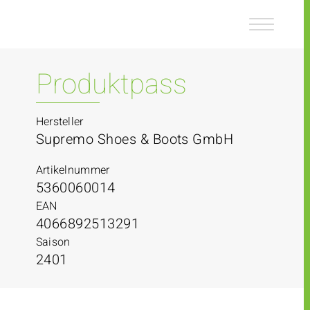
Z
Z
u
u
m
m
I
H
n
a
Produktpass
h
u
a
p
l
t
Hersteller
t
m
Supremo Shoes & Boots GmbH
e
n
Artikelnummer
ü
5360060014
EAN
4066892513291
Saison
2401