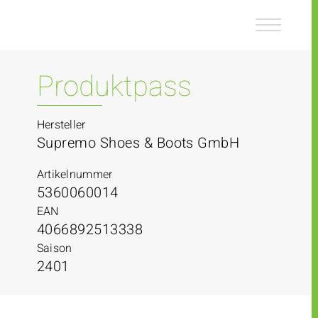
Z
Z
u
u
m
m
I
H
n
a
Produktpass
h
u
a
p
l
t
Hersteller
t
m
Supremo Shoes & Boots GmbH
e
n
Artikelnummer
ü
5360060014
EAN
4066892513338
Saison
2401