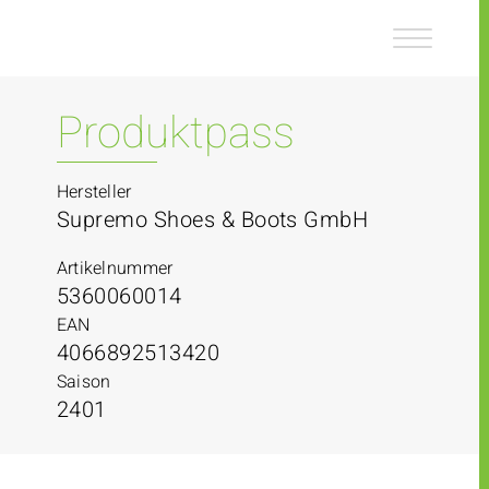
Z
Z
u
u
m
m
I
H
n
a
Produktpass
h
u
a
p
l
t
Hersteller
t
m
Supremo Shoes & Boots GmbH
e
n
Artikelnummer
ü
5360060014
EAN
4066892513420
Saison
2401